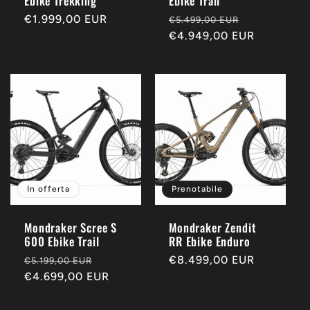
Ebike Trekking
Ebike Trail
Prezzo
€1.999,00 EUR
Prezzo
Prezzo
€5.499,00 EUR
di
di
€4.949,00 EUR
scontato
listino
listino
In offerta
Prenotabile
Mondraker Scree S
Mondraker Zendit
600 Ebike Trail
RR Ebike Enduro
Prezzo
Prezzo
Prezzo
€8.499,00 EUR
€5.199,00 EUR
di
€4.699,00 EUR
scontato
di
listino
listino