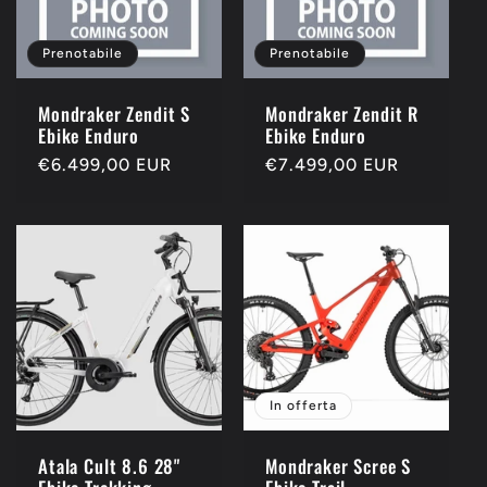
Prenotabile
Prenotabile
Mondraker Zendit S
Mondraker Zendit R
Ebike Enduro
Ebike Enduro
Prezzo
€6.499,00 EUR
Prezzo
€7.499,00 EUR
di
di
listino
listino
In offerta
Atala Cult 8.6 28"
Mondraker Scree S