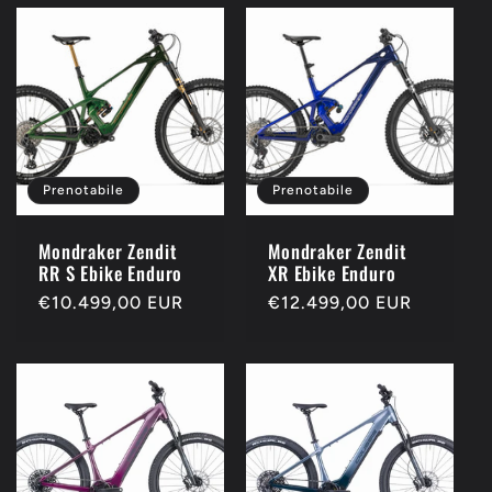
Prenotabile
Prenotabile
Mondraker Zendit
Mondraker Zendit
RR S Ebike Enduro
XR Ebike Enduro
Prezzo
€10.499,00 EUR
Prezzo
€12.499,00 EUR
di
di
listino
listino