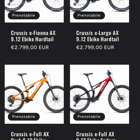
Prenotabile
Prenotabile
Crussis e-Fionna AX
Crussis e-Largo AX
9.12 Ebike Hardtail
9.12 Ebike Hardtail
Prezzo
€2.799,00 EUR
Prezzo
€2.799,00 EUR
di
di
listino
listino
Prenotabile
Prenotabile
Crussis e-Full AX
Crussis e-Full AX