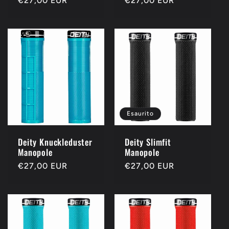
Prezzo
€27,00 EUR
Prezzo
€27,00 EUR
di
di
listino
listino
Esaurito
Deity Knuckleduster
Deity Slimfit
Manopole
Manopole
Prezzo
€27,00 EUR
Prezzo
€27,00 EUR
di
di
listino
listino