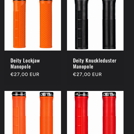
Deity Lockjaw
Deity Knuckleduster
Manopole
Manopole
Prezzo
€27,00 EUR
Prezzo
€27,00 EUR
di
di
listino
listino