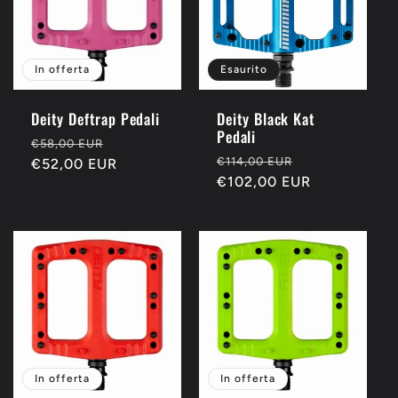
i
o
In offerta
Esaurito
n
Deity Deftrap Pedali
Deity Black Kat
e
Pedali
Prezzo
Prezzo
€58,00 EUR
Prezzo
Prezzo
€114,00 EUR
di
€52,00 EUR
scontato
:
di
€102,00 EUR
scontato
listino
listino
In offerta
In offerta