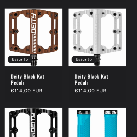
Esaurito
Esaurito
Deity Black Kat
Deity Black Kat
Pedali
Pedali
Prezzo
€114,00 EUR
Prezzo
€114,00 EUR
di
di
listino
listino