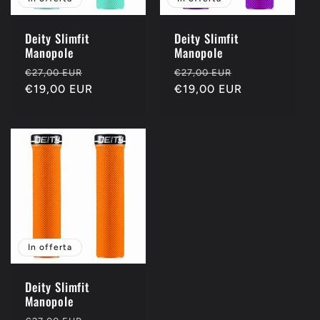
Deity Slimfit
Deity Slimfit
Manopole
Manopole
Prezzo
Prezzo
Prezzo
Prezzo
€27,00 EUR
€27,00 EUR
di
€19,00 EUR
scontato
di
€19,00 EUR
scontato
listino
listino
In offerta
Deity Slimfit
Manopole