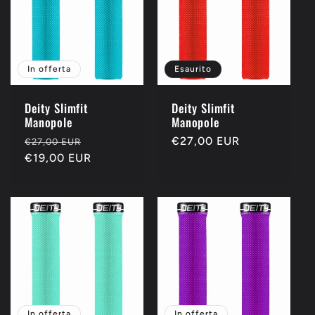
In offerta
Esaurito
Deity Slimfit
Deity Slimfit
Manopole
Manopole
Prezzo
Prezzo
Prezzo
€27,00 EUR
€27,00 EUR
di
€19,00 EUR
scontato
di
listino
listino
In offerta
In offerta