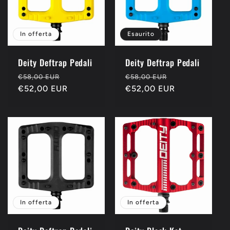
In offerta
Esaurito
Deity Deftrap Pedali
Deity Deftrap Pedali
Prezzo
Prezzo
Prezzo
Prezzo
€58,00 EUR
€58,00 EUR
di
€52,00 EUR
scontato
di
€52,00 EUR
scontato
listino
listino
In offerta
In offerta