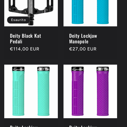
Esaurito
Deity Black Kat
Deity Lockjaw
Pedali
Manopole
Prezzo
€114,00 EUR
Prezzo
€27,00 EUR
di
di
listino
listino