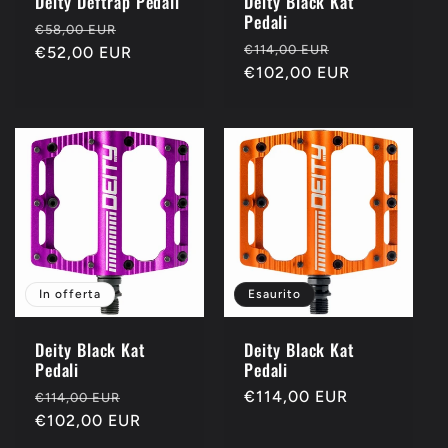
Deity Deftrap Pedali
Deity Black Kat
Pedali
Prezzo
Prezzo
€58,00 EUR
Prezzo
Prezzo
€114,00 EUR
di
€52,00 EUR
scontato
di
€102,00 EUR
scontato
listino
listino
In offerta
Esaurito
Deity Black Kat
Deity Black Kat
Pedali
Pedali
Prezzo
Prezzo
Prezzo
€114,00 EUR
€114,00 EUR
di
€102,00 EUR
scontato
di
listino
listino