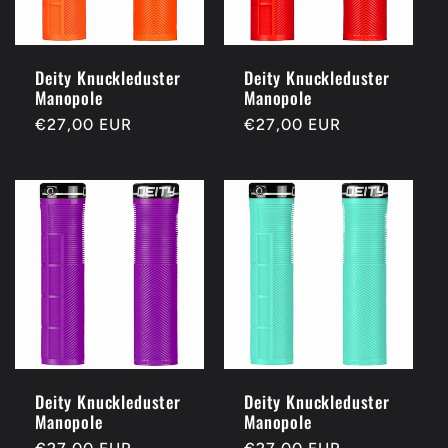
Deity Knuckleduster
Deity Knuckleduster
Manopole
Manopole
Prezzo
€27,00 EUR
Prezzo
€27,00 EUR
di
di
listino
listino
Deity Knuckleduster
Deity Knuckleduster
Manopole
Manopole