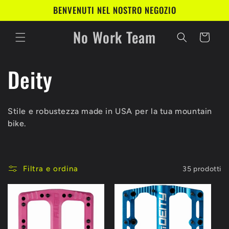
Vai
BENVENUTI NEL NOSTRO NEGOZIO
direttamente
ai contenuti
No Work Team
Carrello
C
Deity
o
Stile e robustezza made in USA per la tua mountain
l
bike.
l
Filtra e ordina
35 prodotti
e
z