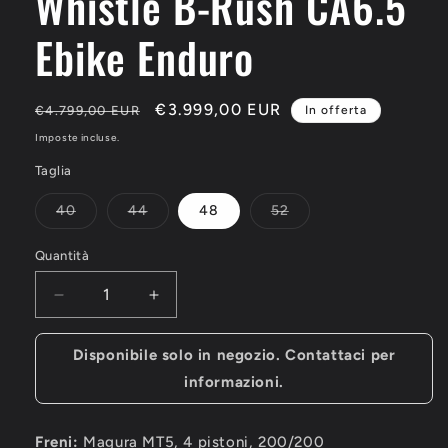
Whistle B-Rush CA6.5
finestra
modale
Ebike Enduro
Prezzo
Prezzo
€3.999,00 EUR
€4.799,00 EUR
In offerta
di
scontato
Imposte incluse.
listino
Taglia
Variante
Variante
Variante
40
44
48
52
esaurita
esaurita
esaurita
o
o
o
non
non
non
Quantità
Quantità
disponibile
disponibile
disponibile
Diminuisci
Aumenta
quantità
quantità
per
per
Disponibile solo in negozio. Contattaci per
Whistle
Whistle
informazioni.
B-
B-
Rush
Rush
CA6.5
CA6.5
Freni:
Magura MT5, 4 pistoni, 200/200